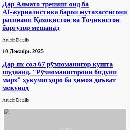
Дар Алмато тренинг оид ба
AI‑журналистика барои мутахассисони
расонаии Қазоқистон ва Тоҷикистон
баргузор мешавад
Article Details
10 Декабрь 2025
Дар як сол 67 рӯзноманигор кушта
шудаанд. "Рӯзноманигорони бидуни
марз" ҳукуматҳоро ба ҳимоя даъват
мекунад
Article Details