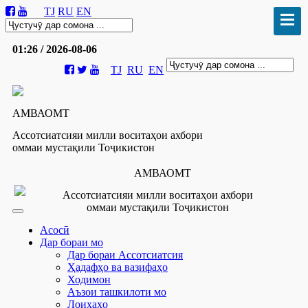
TJ
RU
EN
01:26 / 2026-08-06
TJ
RU
EN
АМВАОМТ
Ассотсиатсияи милли воситаҳои ахбори
оммаи мустақили Тоҷикистон
АМВАОМТ
Ассотсиатсияи милли воситаҳои ахбори
оммаи мустақили Тоҷикистон
Асосӣ
Дар бораи мо
Дар бораи Ассотсиатсия
Ҳадафҳо ва вазифаҳо
Ходимон
Аъзои ташкилоти мо
Лоиҳаҳо