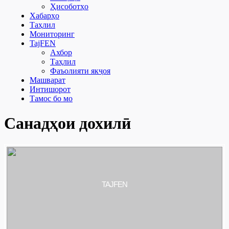
Ҳисоботҳо
Хабарҳо
Таҳлил
Мониторинг
TajFEN
Ахбор
Таҳлил
Фаъолияти якҷоя
Машварат
Интишорот
Тамос бо мо
Санадҳои дохилӣ
TAJFEN