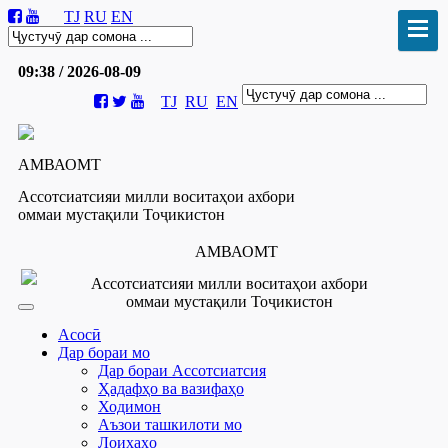
TJ
RU
EN
09:38 / 2026-08-09
TJ
RU
EN
АМВАОМТ
Ассотсиатсияи милли воситаҳои ахбори
оммаи мустақили Тоҷикистон
АМВАОМТ
Ассотсиатсияи милли воситаҳои ахбори
оммаи мустақили Тоҷикистон
Асосӣ
Дар бораи мо
Дар бораи Ассотсиатсия
Ҳадафҳо ва вазифаҳо
Ходимон
Аъзои ташкилоти мо
Лоиҳаҳо