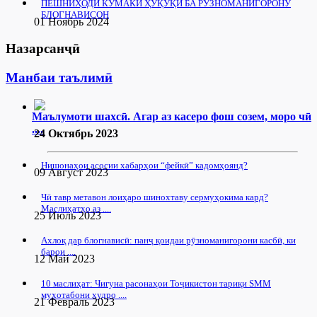
ПЕШНИҲОДИ КӮМАКИ ҲУҚУҚӢ БА РУЗНОМАНИГОРОНУ
БЛОГНАВИСОН
01 Ноябрь 2024
Назарсанҷӣ
Манбаи таълимӣ
Маълумоти шахсӣ. Агар аз касеро фош созем, моро чӣ
....
24 Октябрь 2023
Нишонаҳои асосии хабарҳои “фейкӣ” кадомҳоянд?
09 Август 2023
Чӣ тавр метавон лоиҳаро шинохтаву сермуҳокима кард?
Маслиҳатҳо аз ....
25 Июль 2023
Ахлоқ дар блогнависӣ: панҷ қоидаи рӯзноманигорони касбӣ, ки
барои ....
12 Май 2023
10 маслиҳат: Чигуна расонаҳои Тоҷикистон тариқи SMM
мухотабони худро ....
21 Февраль 2023