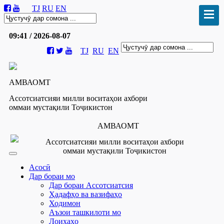
TJ
RU
EN
09:41 / 2026-08-07
TJ
RU
EN
АМВАОМТ
Ассотсиатсияи милли воситаҳои ахбори
оммаи мустақили Тоҷикистон
АМВАОМТ
Ассотсиатсияи милли воситаҳои ахбори
оммаи мустақили Тоҷикистон
Асосӣ
Дар бораи мо
Дар бораи Ассотсиатсия
Ҳадафҳо ва вазифаҳо
Ходимон
Аъзои ташкилоти мо
Лоиҳаҳо