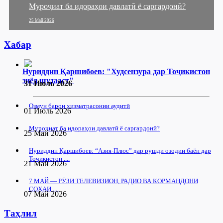
Муроҷиат ба идораҳои давлатӣ ё саргардонӣ?
25 Май 2026
Хабар
Нуриддин Қаршибоев: "Худсензура дар Тоҷикистон
зиёд шудааст"
31 Июль 2026
Озмун барои хизматрасонии аудитӣ
01 Июль 2026
Муроҷиат ба идораҳои давлатӣ ё саргардонӣ?
25 Май 2026
Нуриддин Қаршибоев: “Азия-Плюс” дар рушди озодии баён дар
Тоҷикистон ....
21 Май 2026
7 МАЙ — РӮЗИ ТЕЛЕВИЗИОН, РАДИО ВА КОРМАНДОНИ
СОҲАИ ....
07 Май 2026
Таҳлил