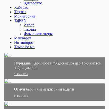
Ҳисоботҳо
Хабарҳо
Таҳлил
Мониторинг
TajFEN
Ахбор
Таҳлил
Фаъолияти якҷоя
Машварат
Интишорот
Тамос бо мо
Нуриддин Қаршибоев: "Худсензура дар Тоҷикистон
зиёд шудааст"
31 Июль 2026
Озмун барои хизматрасонии аудитӣ
01 Июль 2026