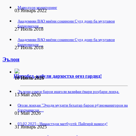
Маводҳои мониторинг
03 Январь 2022
Академияи ВАО миёни сокинони Суғд доир ба муҳтавои
барномаҳои ....
27 Июль 2018
Академияи ВАО миёни сокинони Суғд доир ба муҳтавои
барномаҳои ....
27 Июль 2018
Эълон
Шитобед, қабули дархостҳо оғоз гардид!
10 Июль 2026
Эълони озмун барои ишғоли вазифаи ёвари роҳбари лоиҳа.
13 Май 2026
Оғози лоиҳаи "Эҷоди муҳити бехатар барои рӯзноманигорон ва
блогнависон ....
01 Май 2026
03.02.2025 - Нишастҳои матбуотӣ. Пайгирӣ намоед!
31 Январь 2025