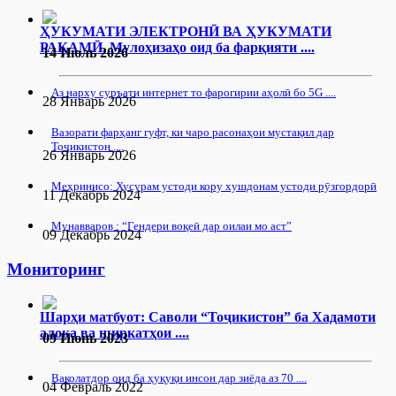
ҲУКУМАТИ ЭЛЕКТРОНӢ ВА ҲУКУМАТИ
РАҚАМӢ. Мулоҳизаҳо оид ба фарқияти ....
14 Июль 2026
Аз нарху суръати интернет то фарогирии аҳолӣ бо 5G ....
28 Январь 2026
Вазорати фарҳанг гуфт, ки чаро расонаҳои мустақил дар
Тоҷикистон ....
26 Январь 2026
Меҳринисо: Хусурам устоди кору хушдонам устоди рӯзгордорӣ
11 Декабрь 2024
Мунавваров : “Гендери воқеӣ дар оилаи мо аст”
09 Декабрь 2024
Мониторинг
Шарҳи матбуот: Саволи “Тоҷикистон” ба Хадамоти
алоқа ва ширкатҳои ....
09 Июнь 2023
Ваколатдор оид ба ҳуқуқи инсон дар зиёда аз 70 ....
04 Февраль 2022