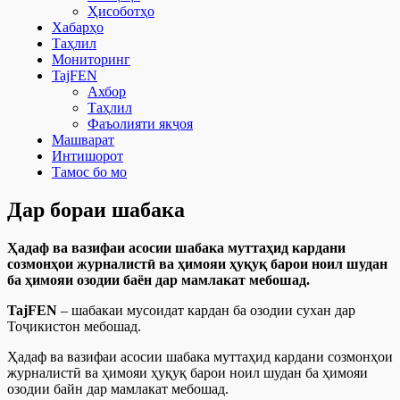
Ҳисоботҳо
Хабарҳо
Таҳлил
Мониторинг
TajFEN
Ахбор
Таҳлил
Фаъолияти якҷоя
Машварат
Интишорот
Тамос бо мо
Дар бораи шабака
Ҳадаф ва вазифаи асосии шабака муттаҳид кардани
созмонҳои журналистӣ ва ҳимояи ҳуқуқ барои ноил шудан
ба ҳимояи озодии баён дар мамлакат мебошад.
TajFEN
– шабакаи мусоидат кардан ба озодии сухан дар
Тоҷикистон мебошад.
Ҳадаф ва вазифаи асосии шабака муттаҳид кардани созмонҳои
журналистӣ ва ҳимояи ҳуқуқ барои ноил шудан ба ҳимояи
озодии байн дар мамлакат мебошад.