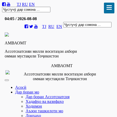
TJ
RU
EN
04:05 / 2026-08-08
TJ
RU
EN
АМВАОМТ
Ассотсиатсияи милли воситаҳои ахбори
оммаи мустақили Тоҷикистон
АМВАОМТ
Ассотсиатсияи милли воситаҳои ахбори
оммаи мустақили Тоҷикистон
Асосӣ
Дар бораи мо
Дар бораи Ассотсиатсия
Ҳадафҳо ва вазифаҳо
Ходимон
Аъзои ташкилоти мо
Лоиҳаҳо