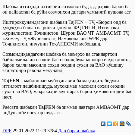
Шабака иттиҳоди ихтиёрии созмонҳо буда, дарҳояш барои ба
он пайвастан ба рӯйи созмонҳои дигари ҷамъиятӣ кушода аст.
Иштироккунандагони шабакаи TajFEN – ТҶ «Бюрои оид ба
ҳуқуқҳои башар ва риояи қонун», ФҶ ГИПИ, Иттифоқи
журналистони Тоҷикистон, Шӯрои ВАО ҶТ, АМВАОМТ, ТҶ
«Хома», ТҶ «Журналист», Намояндагии IWPR дар
Тоҷикистон, инчунин ТоҷАНЕСМИ мебошанд.
Созмондиҳандагони шабака ба меъёрҳо ва стандартҳои
байналмилалии озодии баён содиқ буданашонро изҳор дошта,
барои ҳалли масоили соҳаи осодии сухан ва ВАО кӯшишу
ғайратонро равона мекунанд.
TajFEN
– майдончаи мубоҳисавии ба мақсади табодули
иттилоот пешбинишуда, муҳокимаи масоили соҳаи озодии
сухан ва ВАО, маъракаҳои муштарак барои ҳимояи озодии баё
наст.
Раёсати шабакаи
TajFEN
ба зиммаи давтари АМВАОМТ дар
ш.Душанбе вогузор шудааст.
DPF
29.01.2022 11:29
3784
Дар бораи шабака