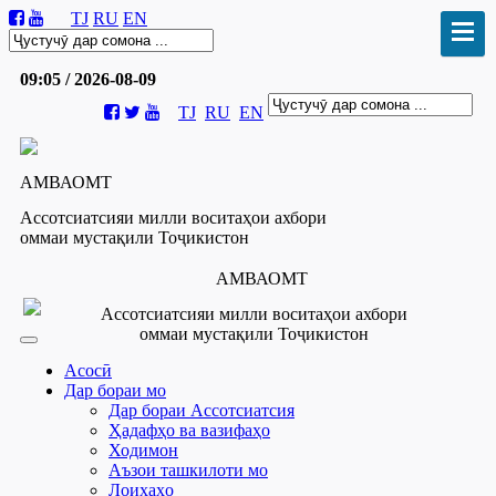
TJ
RU
EN
09:05 / 2026-08-09
TJ
RU
EN
АМВАОМТ
Ассотсиатсияи милли воситаҳои ахбори
оммаи мустақили Тоҷикистон
АМВАОМТ
Ассотсиатсияи милли воситаҳои ахбори
оммаи мустақили Тоҷикистон
Асосӣ
Дар бораи мо
Дар бораи Ассотсиатсия
Ҳадафҳо ва вазифаҳо
Ходимон
Аъзои ташкилоти мо
Лоиҳаҳо