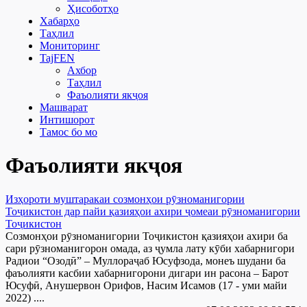
Ҳисоботҳо
Хабарҳо
Таҳлил
Мониторинг
TajFEN
Ахбор
Таҳлил
Фаъолияти якҷоя
Машварат
Интишорот
Тамос бо мо
Фаъолияти якҷоя
Изҳороти муштаракаи созмонҳои рӯзноманигории
Тоҷикистон дар пайи қазияҳои ахири ҷомеаи рӯзноманигории
Тоҷикистон
Созмонҳои рӯзноманигории Тоҷикистон қазияҳои ахири ба
сари рӯзноманигорон омада, аз ҷумла лату кӯби хабарнигори
Радиои “Озодӣ” – Муллораҷаб Юсуфзода, монеъ шудани ба
фаъолияти касбии хабарнигорони дигари ин расона – Барот
Юсуфӣ, Анушервон Орифов, Насим Исамов (17 - уми майи
2022) ....