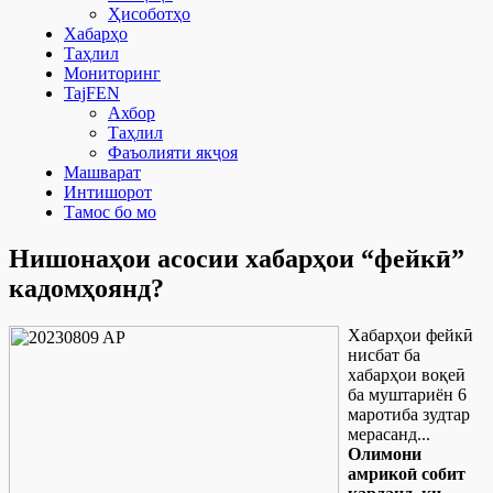
Ҳисоботҳо
Хабарҳо
Таҳлил
Мониторинг
TajFEN
Ахбор
Таҳлил
Фаъолияти якҷоя
Машварат
Интишорот
Тамос бо мо
Нишонаҳои асосии хабарҳои “фейкӣ”
кадомҳоянд?
Хабарҳои фейкӣ
нисбат ба
хабарҳои воқеӣ
ба муштариён 6
маротиба зудтар
мерасанд...
Олимони
амрикоӣ собит