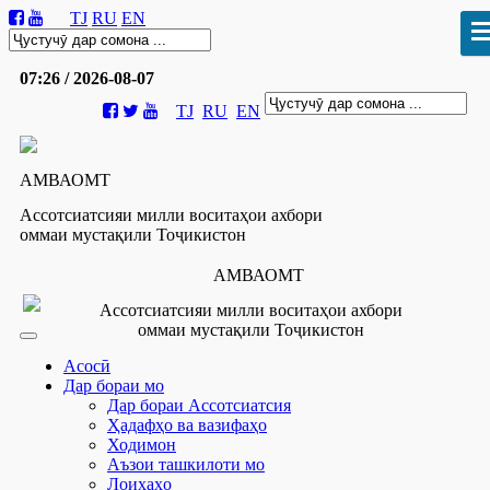
TJ
RU
EN
07:26 / 2026-08-07
TJ
RU
EN
АМВАОМТ
Ассотсиатсияи милли воситаҳои ахбори
оммаи мустақили Тоҷикистон
АМВАОМТ
Ассотсиатсияи милли воситаҳои ахбори
оммаи мустақили Тоҷикистон
Асосӣ
Дар бораи мо
Дар бораи Ассотсиатсия
Ҳадафҳо ва вазифаҳо
Ходимон
Аъзои ташкилоти мо
Лоиҳаҳо