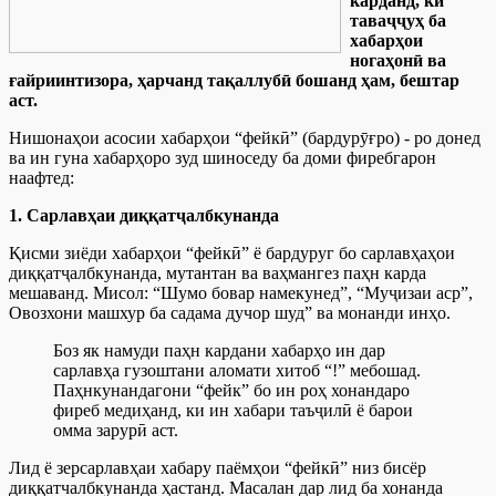
карданд, ки
таваҷҷуҳ ба
хабарҳои
ногаҳонӣ ва
ғайриинтизора, ҳарчанд тақаллубӣ бошанд ҳам, бештар
аст.
Нишонаҳои асосии хабарҳои “фейкӣ” (бардурӯғро) - ро донед
ва ин гуна хабарҳоро зуд шиноседу ба доми фиребгарон
наафтед:
1. Сарлавҳаи диққатҷалбкунанда
Қисми зиёди хабарҳои “фейкӣ” ё бардуруг бо сарлавҳаҳои
диққатҷалбкунанда, мутантан ва ваҳмангез паҳн карда
мешаванд. Мисол: “Шумо бовар намекунед”, “Муҷизаи аср”,
Овозхони машхур ба садама дучор шуд” ва монанди инҳо.
Боз як намуди паҳн кардани хабарҳо ин дар
сарлавҳа гузоштани аломати хитоб “!” мебошад.
Паҳнкунандагони “фейк” бо ин роҳ хонандаро
фиреб медиҳанд, ки ин хабари таъҷилӣ ё барои
омма зарурӣ аст.
Лид ё зерсарлавҳаи хабару паёмҳои “фейкӣ” низ бисёр
диққатчалбкунанда ҳастанд. Масалан дар лид ба хонанда