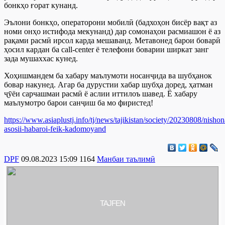
бонкҳо ғорат кунанд.
Эълони бонкҳо, операторони мобилӣ (бадхоҳон бисёр вақт аз
номи онҳо истифода мекунанд) дар сомонаҳои расмиашон ё аз
рақами расмӣ ирсол карда мешаванд. Метавонед барои боварӣ
ҳосил кардан ба call-center ё телефони боварии ширкат занг
зада мушаххас кунед.
Хоҳишмандем ба хабару маълумоти носанҷида ва шубҳанок
бовар накунед. Агар ба дурустии хабар шубҳа доред, ҳатман
ҷӯёи сарчашмаи расмӣ ё аслии иттилоъ шавед. Ё хабару
маълумотро барои санҷиш ба мо фиристед!
https://www.asiaplustj.info/tj/news/tajikistan/society/20230808/nishon
asosii-habaroi-feik-kadomoyand
DPF
09.08.2023 15:09
1164
Манбаи таълимӣ
TAJFEN