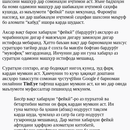
шахсони машҳур дар сомонаҳои иҷтимоӣ аст. Яъне бадхоҳон
ба номи одамони машҳур дар шабакаҳои иҷтимоӣ саҳифа
кушода, аз маълумоти “фейкӣ” паҳн мекунанд. Фаромӯш
насозед, ки дар шабакаҳои иҷтимоӣ саҳифаи шахсони маъруф
бо аломати “кабуд” ишора карда шудааст.
Аксар вақт барои хабарҳои “фейкӣ” (бардурӯғ) аксҳоро аз
чорабиниҳои дигар ё мавзеъҳои дигару замонҳои дигар
истифода мебаранд. Ҳатто баъзан вақт дар барномаҳои махсус
суратҳоро тағйир дода ё сохта ба мавзӯи бофтаю бардурӯғ
“мувофиқ” мегардонанд. Инчунин дар ин гуна хабарҳо аз
суратҳои одамони машҳур истифода мешавад.
Суратҳои сохтаро, агар бодиққат нигоҳ кунед, зуд фарқ
кардан мумкин аст. Ҳамчунин то куҷо ҳақиқат доштани
аксҳоро тавассути сомонаи ҷустуҷӯйии Google ё барномаи
онлайнии
TinEye
тафтиш кардан мумкин аст, ки мо дар оянда
маълумоти муфассалтар пешниҳод мекунем.
Бисёр вақт хабарҳои “фейкӣ”-ро аз пурхатоӣ ва
бетартибии матни он фарқ кардан мумкин аст. Ин
гуна матнҳо ба ҳошия (абзац) нодуруст тақсим
карда шуда, ҷумлаҳо аз сатр ба сатр нодуруст
гузаронида мешаванд. Дар матни хабарҳои фейкӣ
афтидани ҳарфҳою аломатҳои китобатӣ,