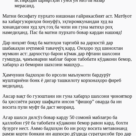
истифодаи шрифтҳои гуногун низ ба назар
мерасанд.
Матни бесифату пурхато нишонаи ғайрикасбият аст. Матбуот
ва хабаргузориҳои бонуфӯз, эҳтиромкунандаи худ ва
хонандагони худ ҳеҷ гоҳ ба чопи ин гуна матнҳо роҳ
намедиҳанд. Пас ба матни пурхато бовар кардан нашояд!
Дар ниҳоят бояд ба матнҳои тарғибӣ ва дархостӣ дар
шабакаҳои иҷтимоӣ таваҷҷӯҳ кард. Онҳоро зуд шинохтан
мумкин аст: дархостҳо барои кӯмак дар ёфтани шахсони
гумшуда, ҷамъоварии маблағ барои табобати кӯдакони бемор,
хабарҳо аз бемории шахсони машҳур...
Ҳамчунин бадхоҳон бо ирсоли маълумоти бардурӯғ
муштариёни бонк ё дигар ташкилоту корхонаҳоро фиреб
медиҳанд.
Аксар вақт бо гузоштани ин гуна хабарҳо шахсони ҷинояткор
ба ҳиссиёти раҳму шафқати инсон “фишор” оварда ба ин
восита пули муфт ба даст меоранд.
Агар шахси дилсӯз бовар карду 50 сомонӣ маблағро ба
қаллобон гӯё ба табобати кӯдакони бемор равон кард, бохти
бузурге нест. Аммо бадхоҳон бо ин роҳу восита метавонанд
рамзи корти бонкии ин ашхосро дӯздида суратҳисоби ӯро дар