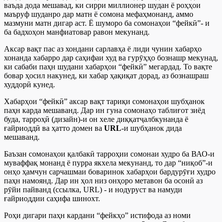
ваъда дода мешавад, ки сирри миллионер шудан ё роҳҳои
маъруф шуданро дар матн ё сомона мефаҳмонанд, аммо
мазмуни матн дигар аст. Ё шуморо ба сомонаҳои “фейкӣ”- и
ба бадхоҳон манфиатовар равон мекунанд.
Аксар вақт пас аз хондани сарлавҳа ё лиди чунин хабарҳо
хонанда хабарро дар саҳифаи худ ва гурӯҳҳо бознашр мекунад,
ки сабаби паҳн шудани хабарҳои “фейкӣ” мегардад. То вақте
бовар ҳосил накунед, ки хабар ҳақиқат дорад, аз бознашраш
худдорӣ кунед.
Хабарҳои “фейкӣ” аксар вақт тариқи сомонаҳои шубҳанок
паҳн карда мешаванд. Дар ин гуна сомонаҳо таблиғот зиёд
буда, тарроҳӣ (дизайн)-и он хеле диққатҷалбкунанда ё
ғайриоддӣ ва ҳатто домен ва
URL
-и шубҳанок дида
мешаванд.
Баъзан сомонаҳои қалбакӣ тарроҳии сомонаи худро ба ВАО-и
муваффақ монанд ё пурра якхела мекунанд, то дар “ниқоб”-и
онҳо ҳамчун сарчашмаи боваринок хабарҳои бардурӯғи худро
паҳн намоянд. Дар ин ҳол низ онҳоро метавон ба осонӣ аз
рӯйи пайванд (ссылка, URL) - и нодуруст ва намуди
ғайриоддии саҳифа шинохт.
Роҳи дигари паҳн кардани “фейкҳо” истифода аз номи